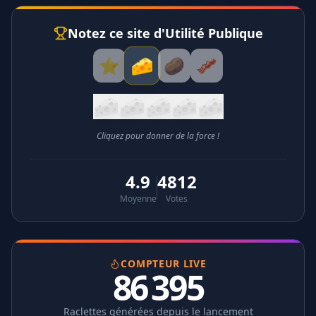
Notez ce site d'Utilité Publique
🧀
⭐
🥔
🥓
🧀
🧀
🧀
🧀
🧀
Cliquez pour donner de la force !
4.9
4812
Moyenne
Votes
COMPTEUR LIVE
86 395
Raclettes générées depuis le lancement